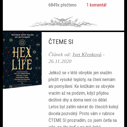
6849x přečteno
1 komentář
Sobotní srdcovky
ČTEME SI
Povídky
Článek od:
Ivet Křenková
-
Blackout
26.11.2020
Jelikož se v létě obvykle jen snažím
přežít vysoké teploty, na čtení nemám
ani pomyšlení. Ke knížkám se obvykle
vracím až na podzim, když přijdou
deštivé dny a doma není co dělat.
Letos byl zatím návrat do čtecích kolejí
docela pozvolný. Proto vám v rubrice
ČTEME SI prozradím, co jsem četla na