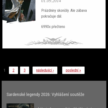
01.09.2014
Prázdniny skončily. Ale zábava
pokračuje dál.
6990x přečteno
1
2
3
následující ›
poslední »
Sardenské legendy 2026: Vyhlášení soutěže