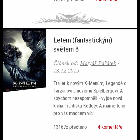
Letem (fantastickým)
světem 8
Článek od:
Matyáš Pařátek
-
13.12.2015
Trailer k novým X-Menům, Legendě o
Tarzanovi a novému Spielbergovi. A
abychom nezapomněli - vyjde nová
kniha Františka Kotlety. A máme toho
pro vás mnohem víc.
13167x přečteno
4 komentáře