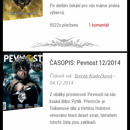
Po delším čekání pro vás máme jména
výherců.
9522x přečteno
1 komentář
ČASOPIS: Pevnost 12/2014
Článek od:
Tereza Kadečková
-
04.12.2014
Z obálky prosincové Pevnosti na nás
kouká Bilbo Pytlík. Přestože je
Tolkienově díle a třetímu Hobitovi
věnováno hned deset stran, tématem
tohoto čísla jsou zaklínači.