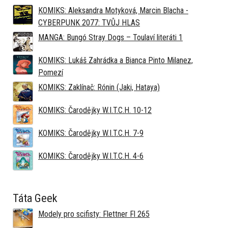
KOMIKS: Aleksandra Motyková, Marcin Blacha -
CYBERPUNK 2077: TVŮJ HLAS
MANGA: Bungó Stray Dogs – Toulaví literáti 1
KOMIKS: Lukáš Zahrádka a Bianca Pinto Milanez,
Pomezí
KOMIKS: Zaklínač: Rónin (Jaki, Hataya)
KOMIKS: Čarodějky W.I.T.C.H. 10-12
KOMIKS: Čarodějky W.I.T.C.H. 7-9
KOMIKS: Čarodějky W.I.T.C.H. 4-6
Táta Geek
Modely pro scifisty: Flettner Fl 265