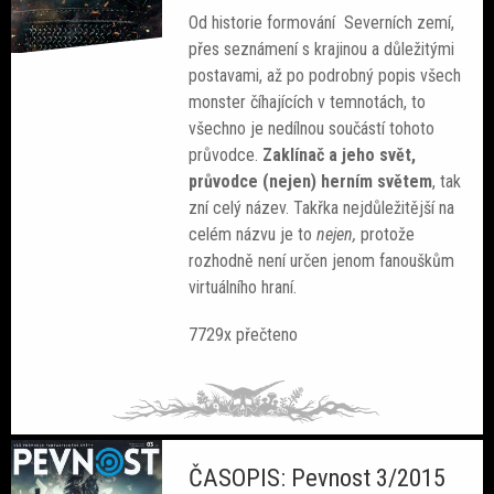
Od historie formování Severních zemí,
přes seznámení s krajinou a důležitými
postavami, až po podrobný popis všech
monster číhajících v temnotách, to
všechno je nedílnou součástí tohoto
průvodce.
Zaklínač a jeho svět,
průvodce (nejen) herním světem
, tak
zní celý název. Takřka nejdůležitější na
celém názvu je to
nejen,
protože
rozhodně není určen jenom fanouškům
virtuálního hraní.
7729x přečteno
ČASOPIS: Pevnost 3/2015