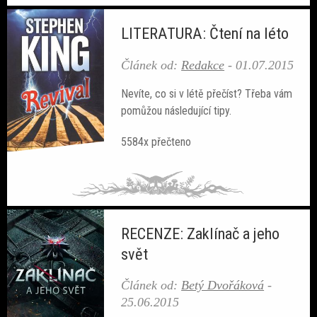
LITERATURA: Čtení na léto
Článek od:
Redakce
-
01.07.2015
Nevíte, co si v létě přečíst? Třeba vám
pomůžou následující tipy.
5584x přečteno
RECENZE: Zaklínač a jeho
svět
Článek od:
Betý Dvořáková
-
25.06.2015