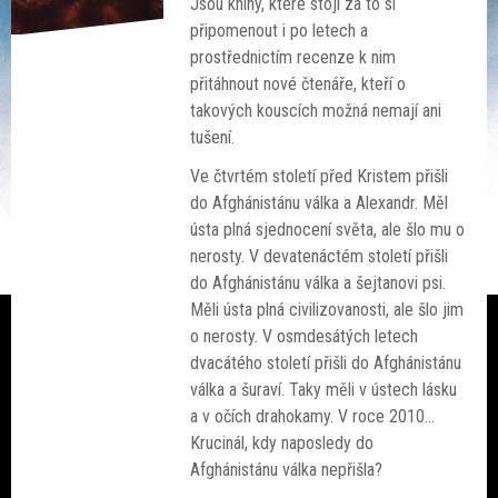
Jsou knihy, které stojí za to si
připomenout i po letech a
prostřednictím recenze k nim
přitáhnout nové čtenáře, kteří o
takových kouscích možná nemají ani
Ze světa
tušení.
Ve čtvrtém století před Kristem přišli
Čteme si
do Afghánistánu válka a Alexandr. Měl
ústa plná sjednocení světa, ale šlo mu o
SF akce
nerosty. V devatenáctém století přišli
do Afghánistánu válka a šejtanovi psi.
Galerie
Měli ústa plná civilizovanosti, ale šlo jim
Lidé
o nerosty. V osmdesátých letech
dvacátého století přišli do Afghánistánu
Sloupek
válka a šuraví. Taky měli v ústech lásku
a v očích drahokamy. V roce 2010…
Ankety
Krucinál, kdy naposledy do
Afghánistánu válka nepřišla?
Nedělník