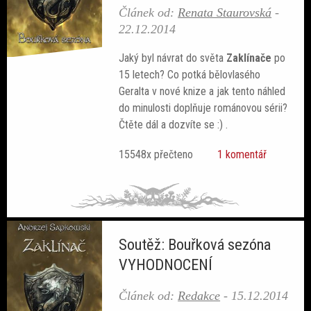
Článek od:
Renata Staurovská
-
22.12.2014
Jaký byl návrat do světa
Zaklínače
po
15 letech? Co potká bělovlasého
Geralta v nové knize a jak tento náhled
do minulosti doplňuje románovou sérii?
Čtěte dál a dozvíte se :) .
15548x přečteno
1 komentář
Soutěž: Bouřková sezóna
VYHODNOCENÍ
Článek od:
Redakce
-
15.12.2014