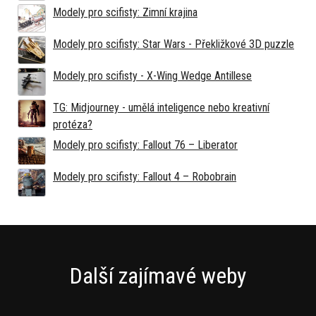
Modely pro scifisty: Zimní krajina
Modely pro scifisty: Star Wars - Překližkové 3D puzzle
Modely pro scifisty - X-Wing Wedge Antillese
TG: Midjourney - umělá inteligence nebo kreativní
protéza?
Modely pro scifisty: Fallout 76 –⁠ Liberator
Modely pro scifisty: Fallout 4 –⁠ Robobrain
Další zajímavé weby