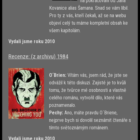
na pokračování od Jana
Kovanice alias Šamana. Snad se vám líbil.
Pro ty z vás, kteří čekali, až se na webu
objeví celý tu máme kompletní obsah ke
všem kapitolám.
Vydali jsme roku 2010
Recenze: (z archivu) 1984
O´Brien:
Vítám vás, jsem rád, že jste se
odvážil k této diskuzi. Zajisté je to kvůli
tomu, že tvůrce mé osobnosti a vlastně
celého románu, vytvořil dílo, které vás
poznamenalo.
Pechy:
Ano, máte pravdu O´Briene,
nejprve bych si dovolil seznámit čtenáře s
tímto světoznámým románem.
Vydali jsme roku 2010