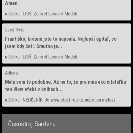
Amen.
u článku::
LIDÉ: Zemřel Leonard Medek
Leoš Kyša
Františko, krásně jste to napsala. Nejlepší epitaf, co
jsem kdy četl. Smutno je...
u článku::
LIDÉ: Zemřel Leonard Medek
Adhara
Mala som to podobne. Až na to, že pre mňa ako čitateľku
ten Wow efekt v knihách...
u článku::
NEDĚLNÍK: Je wow efekt realita, nebo jen mýtus?
Časostroj Sardenu