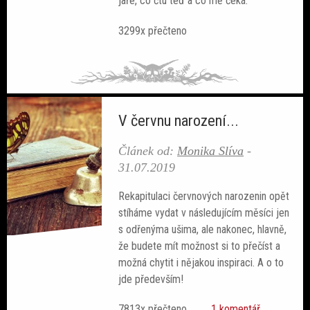
jaře, co čtu teď a co mě čeká.
3299x přečteno
V červnu narození...
Článek od:
Monika Slíva
-
31.07.2019
Rekapitulaci červnových narozenin opět
stíháme vydat v následujícím měsíci jen
s odřenýma ušima, ale nakonec, hlavně,
že budete mít možnost si to přečíst a
možná chytit i nějakou inspiraci. A o to
jde především!
7813x přečteno
1 komentář