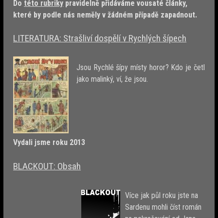
Do
této rubriky
pravidelně přidáváme vousaté články,
které by podle nás neměly v žádném případě zapadnout.
LITERATURA: Strašliví dospělí v Rychlých šípech
Jsou Rychlé šípy místy horor? Kdo je četl
jako malinký, ví, že jsou.
Vydali jsme roku 2013
BLACKOUT: Obsah
Více jak půl roku jste na
Sardenu mohli číst román