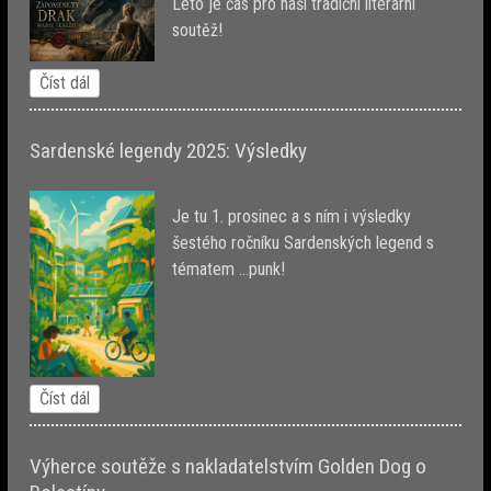
Léto je čas pro naši tradiční literární
soutěž!
Číst dál
Sardenské legendy 2025: Výsledky
Je tu 1. prosinec a s ním i výsledky
šestého ročníku Sardenských legend s
tématem ...punk!
Číst dál
Výherce soutěže s nakladatelstvím Golden Dog o