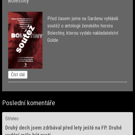
Bolestíny
Před časem jsme na Sardenu vyhlásili
soutěž o antologii ženského hororu
Bolestíny, kterou vydalo nakladatelství
Golde
Číst dál
Poslední komentáře
Střelec
Druhý dech jsem zdrbával před lety ještě na FP. Druhé