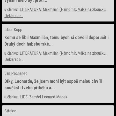
vydání mělo být proti...
u článku::
LITERATURA: Maxmilián (Námořník, Válka na zkoušku,
Deklarace...
Libor Kopp
Komu se líbil Maxmilián, tomu bych si dovolil doporučit i
Druhý dech habsburské...
u článku::
LITERATURA: Maxmilián (Námořník, Válka na zkoušku,
Deklarace...
Jan Pechanec
Díky, Leonarde, že jsem mohl být aspoň malou chvíli
součástí tvého příběhu a...
u článku::
LIDÉ: Zemřel Leonard Medek
Střelec