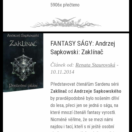
5906x přečteno
FANTASY SÁGY: Andrzej
Sapkowski: Zaklínač
Článek od:
Renata Staurovská
-
10.11.2014
Představovat čtenářům Sardenu sérii
Zaklínač
od
Andrzeje Sapkowského
by pravděpodobně bylo nošením dříví
do lesa, přeci jen se jedná o ságu, na
které mnozí čtenáři fantasy vyrostli.
Nicméně věříme, že se mezi námi
najdou i tací, kteří s ní ještě osobní