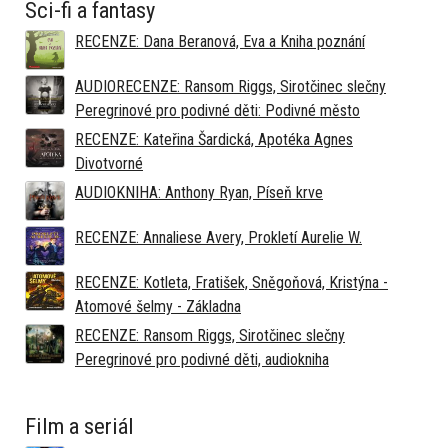
Sci-fi a fantasy
RECENZE: Dana Beranová, Eva a Kniha poznání
AUDIORECENZE: Ransom Riggs, Sirotčinec slečny
Peregrinové pro podivné děti: Podivné město
RECENZE: Kateřina Šardická, Apotéka Agnes
Divotvorné
AUDIOKNIHA: Anthony Ryan, Píseň krve
RECENZE: Annaliese Avery, Prokletí Aurelie W.
RECENZE: Kotleta, Fratišek, Sněgoňová, Kristýna -
Atomové šelmy - Základna
RECENZE: Ransom Riggs, Sirotčinec slečny
Peregrinové pro podivné děti, audiokniha
Film a seriál