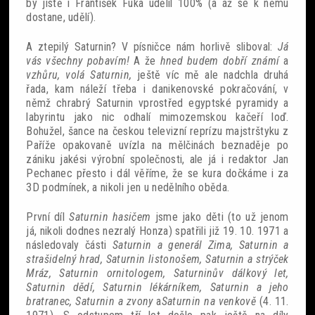
by jistě i František Fuka udělil 100% (a až se k němu
dostane, udělí).
A ztepilý Saturnin? V písničce nám horlivě sliboval:
Já
vás všechny pobavím!
A že
hned budem dobří známí
a
vzhůru, volá Saturnin,
ještě víc mě ale nadchla druhá
řada, kam náleží třeba i danikenovské pokračování, v
němž chrabrý Saturnin vprostřed egyptské pyramidy a
labyrintu jako nic odhalí mimozemskou kačeří loď.
Bohužel, šance na českou televizní reprízu majstrštyku z
Paříže opakovaně uvízla na mělčinách beznaděje po
zániku jakési výrobní společnosti, ale já i redaktor Jan
Pechanec přesto i dál věříme, že se kura dočkáme i za
3D podmínek, a nikoli jen u nedělního oběda.
První díl
Saturnin hasičem
jsme jako děti (to už jenom
já, nikoli dodnes nezralý Honza) spatřili již 19. 10. 1971 a
následovaly části
Saturnin a generál Zima, Saturnin a
strašidelný hrad, Saturnin listonošem, Saturnin a strýček
Mráz, Saturnin ornitologem, Saturninův dálkový let,
Saturnin dědí, Saturnin lékárníkem, Saturnin a jeho
bratranec, Saturnin a zvony
a
Saturnin na venkově
(4. 11.