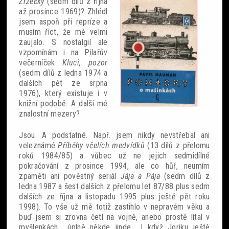
Zrzečky
(sedm dílů z října
až prosince 1969)? Zhlédl
jsem aspoň při repríze a
musím říct, že mě velmi
zaujalo. S nostalgií ale
vzpomínám i na Pilařův
večerníček
Kluci, pozor
(sedm dílů z ledna 1974 a
dalších pět ze srpna
1976), který existuje i v
knižní podobě. A další mé
znalostní mezery?
Jsou. A podstatné. Např. jsem nikdy nevstřebal ani
veleznámé
Příběhy včelích medvídků
(13 dílů z přelomu
roků 1984/85) a vůbec už ne jejich sedmidílné
pokračování z prosince 1994, ale co hůř, neumím
zpaměti ani pověstný seriál
Jája a Pája
(sedm dílů z
ledna 1987 a šest dalších z přelomu let 87/88 plus sedm
dalších ze října a listopadu 1995 plus ještě pět roku
1998). To vše už mě totiž zastihlo v nepravém věku a
buď jsem si zrovna četl na vojně, anebo prostě lítal v
myšlenkách... úplně někde jinde... I když Joriku ještě