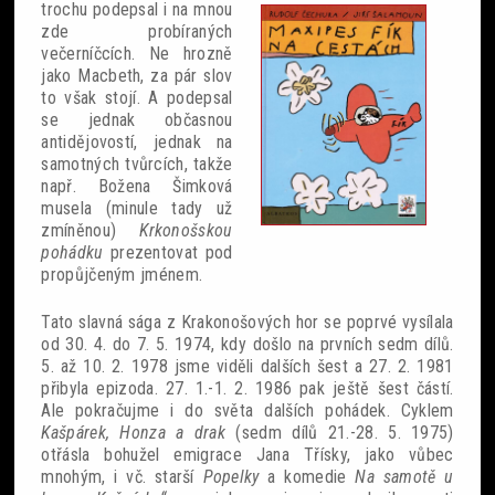
trochu podepsal i na mnou
zde probíraných
večerníčcích. Ne hrozně
jako Macbeth, za pár slov
to však stojí. A podepsal
se jednak občasnou
antidějovostí, jednak na
samotných tvůrcích, takže
např. Božena Šimková
musela (minule tady už
zmíněnou)
Krkonošskou
pohádku
prezentovat pod
propůjčeným jménem.
Tato slavná sága z Krakonošových hor se poprvé vysílala
od 30. 4. do 7. 5. 1974, kdy došlo na prvních sedm dílů.
5. až 10. 2. 1978 jsme viděli dalších šest a 27. 2. 1981
přibyla epizoda. 27. 1.-1. 2. 1986 pak ještě šest částí.
Ale pokračujme i do světa dalších pohádek. Cyklem
Kašpárek, Honza a drak
(sedm dílů 21.-28. 5. 1975)
otřásla bohužel emigrace Jana Třísky, jako vůbec
mnohým, i vč. starší
Popelky
a komedie
Na samotě u