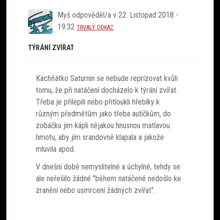
Myš
odpověděl/a v
22. Listopad 2018 -
19:32
TRVALÝ ODKAZ
TÝRÁNÍ ZVÍŘAT
Kachňátko Saturnin se nebude reprízovat kvůli
tomu, že při natáčení docházelo k týrání zvířat.
Třeba je přilepili nebo přitloukli hřebíky k
různým předmětům jako třeba autíčkům, do
zobáčku jim kápli nějakou hnusnou matlavou
hmotu, aby jím srandovně klapala a jakože
mluvila apod.
V dnešní době nemyslitelné a úchylné, tehdy se
ale neřešilo žádné "během natáčené nedošlo ke
zranění nebo usmrcení žádných zvířat".