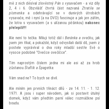
mě z nich děsíval zlověstný
Pán s vysavačem
- a viz díly
2, 4 i 6. Obzvlášť čtvrtá část nazvaná
Ztratila se
písmenka
a odehrávající se v dunivých útrobách
vysavače, mě i nyní (a na DVD) fascinuje a jak jen zářím,
že lotra s vysavačem (a s ulízanou pěšinkou)
nakonec
přelepili!!!
Ale není to tečka. Miluji totiž dál i
Beránka a ovečku,
jak
jsem jim říkal, a pokaždé, když odvysílali další díl, jsem z
postele vyprávíval o dva roky mladší sestře Evě o
vysoce podobné "Ovečce ovečíčce".
Tím naprostým číslem jedna mi ale asi až za hrob
zůstanou
Štaflík a Špagetka.
Vám snad ne? To bych se divil.
Ale míním jen prvních třináct dílů - ze 14. 11. - 1. 12.
1971. A jsou i super návodem, jak si postavit útulný
domek, když vám předtím parní válec rozmáčkne psí
boudu.