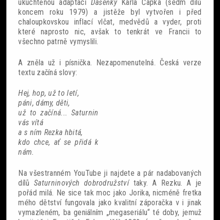
ukuchtěnou adaptací
Dášeňky
Karla Čapka (sedm dílů
koncem roku 1979) a jistěže byl vytvořen i před
chaloupkovskou inflací vlčat, medvědů a vyder, proti
které naprosto nic, avšak to tenkrát ve Francii to
všechno patrně vymyslili.
A zněla už i písnička. Nezapomenutelná. Česká verze
textu začíná slovy:
Hej, hop, už to letí,
páni, dámy, děti,
už to začíná... Saturnin
vás vítá
a s ním Rezka hbitá,
kdo chce, ať se přidá k
nám.
Na všestranném YouTube ji najdete a pár nadabovaných
dílů
Saturninových dobrodružství
taky. A Rezku. A je
pořád milá. Ne sice tak moc jako Jorika, nicméně fretka
mého dětství fungovala jako kvalitní záporačka v i jinak
vymazleném, ba geniálním „megaseriálu“ té doby, jemuž