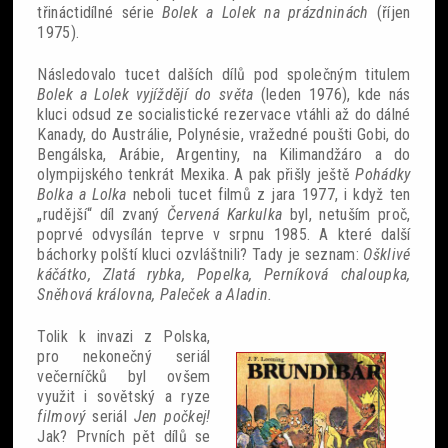
třináctidílné série
Bolek a Lolek na prázdninách
(říjen
1975).
Sobotní srdcovky
Následovalo tucet dalších dílů pod společným titulem
Bolek a Lolek vyjíždějí do světa
(leden 1976), kde nás
kluci odsud ze socialistické rezervace vtáhli až do dálné
Kanady, do Austrálie, Polynésie, vražedné poušti Gobi, do
Bengálska, Arábie, Argentiny, na Kilimandžáro a do
Povídky
olympijského tenkrát Mexika. A pak přišly ještě
Pohádky
Bolka a Lolka
neboli tucet filmů z jara 1977, i když ten
Blackout
„rudější“ díl zvaný
Červená Karkulka
byl, netuším proč,
poprvé odvysílán teprve v srpnu 1985. A které další
báchorky polští kluci ozvláštnili? Tady je seznam:
Ošklivé
káčátko, Zlatá rybka, Popelka, Perníková chaloupka,
Sněhová královna, Paleček
a Aladin.
Tolik k invazi z Polska,
pro nekonečný seriál
večerníčků byl ovšem
využit i sovětský a ryze
filmový
seriál
Jen počkej!
Jak? Prvních pět dílů se