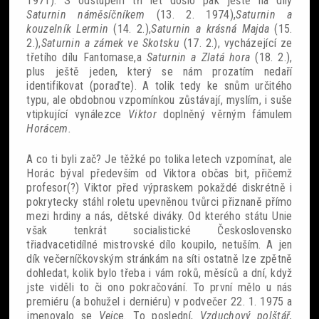
1971). S odstupem tří let došlo pak ještě na díly
Saturnin náměsíčníkem
(13. 2. 1974),
Saturnin a
kouzelník Lermin
(14. 2.),
Saturnin a krásná Majda
(15.
2.),
Saturnin a zámek ve Skotsku
(17. 2.), vycházející ze
třetího dílu Fantomase,a
Saturnin a Zlatá hora
(18. 2.),
plus ještě jeden, který se nám prozatím nedaří
identifikovat (poraďte). A tolik tedy ke snům určitého
typu, ale obdobnou vzpomínkou zůstávají, myslím, i suše
vtipkující vynálezce
Viktor
doplněný věrným fámulem
Horácem.
A co ti byli zač? Je těžké po tolika letech vzpomínat, ale
Horác býval především od Viktora občas bit, přičemž
profesor(?) Viktor před výpraskem pokaždé diskrétně i
pokrytecky stáhl roletu upevněnou tvůrci přiznaně přímo
mezi hrdiny a nás, dětské diváky. Od kterého státu Unie
však tenkrát socialistické Československo
třiadvacetidílné mistrovské dílo koupilo, netuším. A jen
dík večerníčkovským stránkám na síti ostatně lze zpětně
dohledat, kolik bylo třeba i vám roků, měsíců a dní, když
jste viděli to či ono pokračování. To první mělo u nás
premiéru (a bohužel i derniéru) v podvečer 22. 1. 1975 a
jmenovalo se
Vejc
e. To poslední,
Vzduchový polštář,