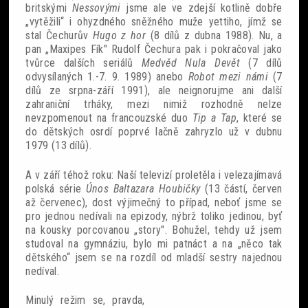
britskými
Nessovými
jsme ale ve zdejší kotlině dobře
„vytěžili“ i ohyzdného sněžného muže yettiho, jímž se
stal Čechurův
Hugo z hor
(8 dílů z dubna 1988). Nu, a
pan „Maxipes Fík" Rudolf Čechura pak i pokračoval jako
tvůrce dalších seriálů
Medvěd Nula Devět
(7 dílů
odvysílaných 1.-7. 9. 1989) anebo
Robot mezi námi
(7
dílů ze srpna-září 1991), ale neignorujme ani další
zahraniční trháky, mezi nimiž rozhodně nelze
nevzpomenout na francouzské duo
Tip a Tap
, které se
do dětských osrdí poprvé lačně zahryzlo už v dubnu
1979 (13 dílů).
A v září téhož roku: Naší televizí proletěla i velezajímavá
polská série
Únos Baltazara Houbičky
(13 částí, červen
až červenec), dost výjimečný to případ, neboť jsme se
pro jednou nedívali na epizody, nýbrž toliko jedinou, byť
na kousky porcovanou „story". Bohužel, tehdy už jsem
studoval na gymnáziu, bylo mi patnáct a na „něco tak
dětského“ jsem se na rozdíl od mladší sestry najednou
nedíval.
Minulý režim se, pravda,