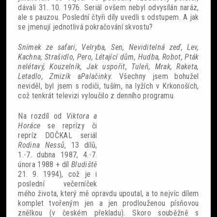
dávali 31. 10. 1976. Seriál ovšem nebyl odvysílán naráz,
ale s pauzou. Poslední čtyři díly uvedli s odstupem. A jak
se jmenují jednotlivá pokračování skvostu?
Snímek ze safari, Velryba, Sen, Neviditelná zeď, Lev,
Kachna, Strašidlo, Pero, Létající dům, Hudba, Robot, Pták
nelétavý, Kouzelník, Jak uspořit, Tuleň, Mrak, Raketa,
Letadlo, Zmizík
a
Palačinky.
Všechny jsem bohužel
neviděl, byl jsem s rodiči, tuším, na lyžích v Krkonoších,
což tenkrát televizi vyloučilo z denního programu.
Na rozdíl od
Viktora a
Horáce
se reprízy či
repríz DOČKAL seriál
Rodina Nessů
, 13 dílů,
1.-7. dubna 1987, 4.-7.
února 1988 + díl
Bludiště
21. 9. 1994), což je i
poslední večerníček
mého života, který mě opravdu upoutal, a to nejvíc dílem
komplet tvořeným jen a jen prodlouženou písňovou
znělkou (v českém překladu). Skoro souběžně s