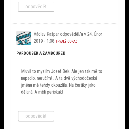
odpovědět
Václav Kašpar
odpověděl/a v
24. Únor
2019 - 1:08
TRVALÝ ODKAZ
PARDOUBEK A ŽAMBOUREK
Mluvil to myslím Josef Bek. Ale jen tak mě to
napadlo, neručím! . A ta dvě východočeská
jména mě tehdy okouzlila. Na čertíky jako
dělaná. A měli periskuk!
odpovědět