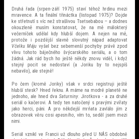
Druhá řada (srpen-září 1975) staví téhož hrdinu mezi
mravence. A ta finální třináctka (listopad 1975)? Dojde
ke střetnutí s víc než strašlivou Tsetsebabou – a dodnes
okouzleně musím konstatovat, že na mě málokterý
večerníček udělal kdy hlubší dojem. A nejen na mě,
protože i pozdější slavně slovutný nápad adaptovat
Včelku Máju
vyšel bez sebemenší pochyby právě zpod
vlivu tohoto báječného švýcarského seriálu, a o tom
žádná. Jak rád bych ho ještě někdy znovu viděl, i když
stejný pocit se nedostaví (a Joriku by to nejspíš
nebavilo), ale stejně!
Po čem (kromě Joriky) však v srdci registruji ještě
hlubší stesk? Hned řeknu. A máme na modré planetě ne
jednoho, ale hned dva
Saturniny
. Jirotkova - a za druhé
seriál o kačerovi. A tedy ten natočený s pravými zvířaty
jako herci, páni. A pro někdejší mrňata zavlálo jím z
obrazovek věru cosi
epesního,
vím to, seděl jsem mezi
nimi.
Seriál vznikl ve Francii už dlouho před U NÁS obdobně