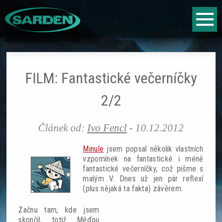
Jump to navigation
Fantasy
Domů
Jste
Sci-fi
zde
FILM: Fantastické večerníčky
Horor
2/2
Literární vyhlídky
Článek od:
Ivo Fencl
-
10.12.2012
Hry
Minule
jsem popsal několik vlastních
vzpomínek na fantastické i méně
fantastické večerníčky, což pišme s
Fantasy
malým V. Dnes už jen pár reflexí
(plus nějaká ta fakta) závěrem.
Sci-fi
Začnu tam, kde jsem
skončil, totiž Méďou