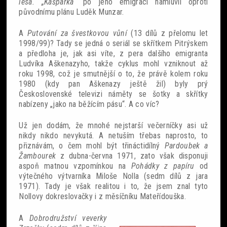
lesa. „Kašpárka“
po jeho emigraci namluvil oproti
původnímu plánu Luděk Munzar.
A
Putování za švestkovou vůní
(13 dílů z přelomu let
1998/99)? Tady se jedná o seriál se skřítkem Pitrýskem
a předloha je, jak asi víte, z pera dalšího emigranta
Ludvíka Aškenazyho, takže cyklus mohl vzniknout až
roku 1998, což je smutnější o to, že právě kolem roku
1980 (kdy pan Aškenazy ještě žil) byly prý
Československé televizi náměty se šotky a skřítky
nabízeny „jako na běžícím pásu“. A co víc?
Už jen dodám, že mnohé nejstarší večerníčky asi už
nikdy nikdo nevykutá. A netuším třebas naprosto, to
přiznávám, o čem mohl být třináctidílný
Pardoubek a
Žambourek
z dubna-června 1971, zato však disponuji
aspoň matnou vzpomínkou na
Pohádky z papíru
od
výtečného výtvarníka Miloše Nolla (sedm dílů z jara
1971). Tady je však realitou i to, že jsem znal tyto
Nollovy dokreslovačky i z měsíčníku Mateřídouška.
A
Dobrodružství veverky