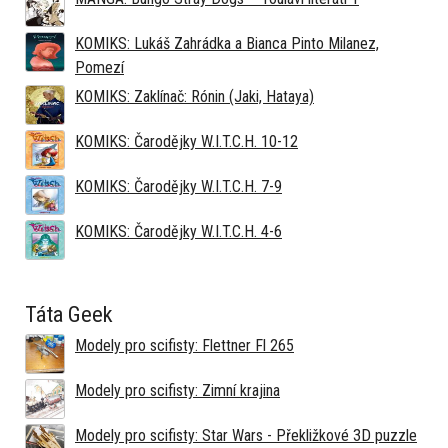
KOMIKS: Lukáš Zahrádka a Bianca Pinto Milanez,
Pomezí
KOMIKS: Zaklínač: Rónin (Jaki, Hataya)
KOMIKS: Čarodějky W.I.T.C.H. 10-12
KOMIKS: Čarodějky W.I.T.C.H. 7-9
KOMIKS: Čarodějky W.I.T.C.H. 4-6
Táta Geek
Modely pro scifisty: Flettner Fl 265
Modely pro scifisty: Zimní krajina
Modely pro scifisty: Star Wars - Překližkové 3D puzzle