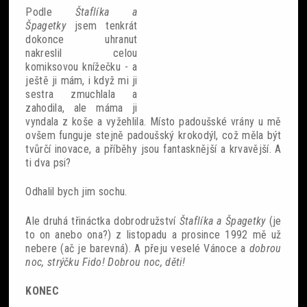
Podle
Štaflíka a
Špagetky
jsem tenkrát
dokonce uhranut
nakreslil celou
komiksovou knížečku - a
ještě ji mám, i když mi ji
sestra zmuchlala a
zahodila, ale máma ji
vyndala z koše a vyžehlila. Místo padoušské vrány u mě
ovšem funguje stejně padoušský krokodýl, což měla být
tvůrčí inovace, a příběhy jsou fantasknější a krvavější. A
ti dva psi?
Odhalil bych jim sochu.
Ale druhá třináctka dobrodružství
Štaflíka a Špagetky
(je
to on anebo ona?) z listopadu a prosince 1992 mě už
nebere (ač je barevná). A přeju veselé Vánoce a
dobrou
noc, strýčku Fido! Dobrou noc, děti!
KONEC