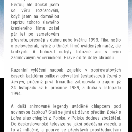
Béďou, ale dočkal jsem
se věru rozčarování,
když jsem na domnělou
reprízu tohoto slavného
kresleného filmu zašel
pár let po sametovém
Ze světa
převratu, přesněji v dubnu nebo květnu 1993. Fíha, nešlo
o celovečerák, nýbrž o třináct filmů uváděných naráz, ale
Čteme si
krátkých. A bohužel nebyly totožné ani s mým
zamilovaným večerníčkem. Právě od té doby chřadnu.
SF akce
Razantní vyléčení naopak zajistilo v popřevratových
Galerie
časech každému snílkovi odvysílání šestadvaceti
Tomů s
Jerrym
, přičemž prvá třináctka zabojovala o zájem již
24. listopadu až 6. prosince 1989, a druhá v listopadu
Lidé
1994.
Sloupek
A další animované legendy uváděné chlapcem pod
novinovou čapkou? Stali se jimi už dávno předtím
Bolek a
Ankety
Lolek
alias chlapíci z Polska, v Polsku dodnes zbožštění.
Do československé televize se jaksi odedávna vraceli, a
Nedělník
to až inflačně, a poprvé se představili prostřednictvím