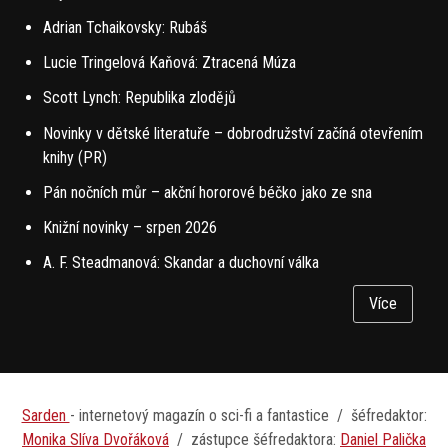
Adrian Tchaikovsky: Rubáš
Lucie Tringelová Kaňová: Ztracená Múza
Scott Lynch: Republika zlodějů
Novinky v dětské literatuře – dobrodružství začíná otevřením
knihy (PR)
Pán nočních můr – akční hororové béčko jako ze sna
Knižní novinky – srpen 2026
A. F. Steadmanová: Skandar a duchovní válka
Více
Sarden
- internetový magazín o sci-fi a fantastice / šéfredaktor:
Monika Slíva Dvořáková
/ zástupce šéfredaktora:
D
aniel Palička