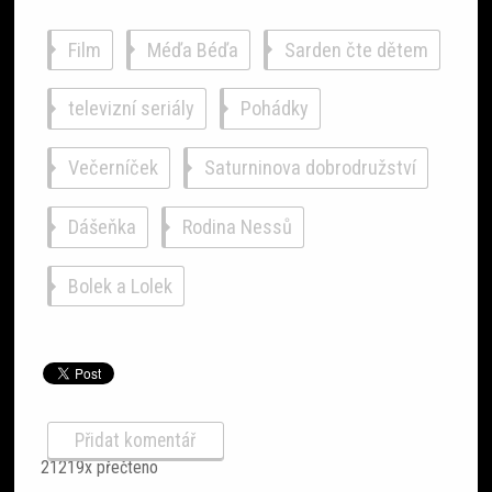
Film
Méďa Béďa
Sarden čte dětem
televizní seriály
Pohádky
Večerníček
Saturninova dobrodružství
Dášeňka
Rodina Nessů
Bolek a Lolek
Přidat komentář
21219x přečteno