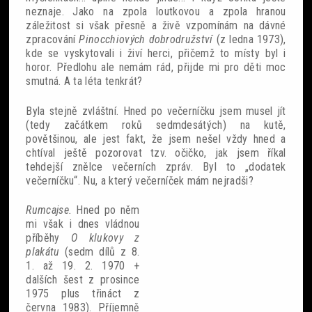
neznaje. Jako na zpola loutkovou a zpola hranou
záležitost si však přesně a živě vzpomínám na dávné
zpracování
Pinocchiových dobrodružství
(z ledna 1973),
kde se vyskytovali i živí herci, přičemž to místy byl i
horor. Předlohu ale nemám rád, přijde mi pro děti moc
smutná. A ta léta tenkrát?
Byla stejně zvláštní. Hned po večerníčku jsem musel jít
(tedy začátkem roků sedmdesátých) na kutě,
povětšinou, ale jest fakt, že jsem nešel vždy hned a
chtíval ještě pozorovat tzv. očičko, jak jsem říkal
tehdejší znělce večerních zpráv. Byl to „dodatek
večerníčku“. Nu, a který večerníček mám nejradši?
Rumcajse.
Hned po něm
mi však i dnes vládnou
příběhy
O klukovy z
plakátu
(sedm dílů z 8.
1. až 19. 2. 1970 +
dalších šest z prosince
1975 plus třináct z
června 1983). Příjemně