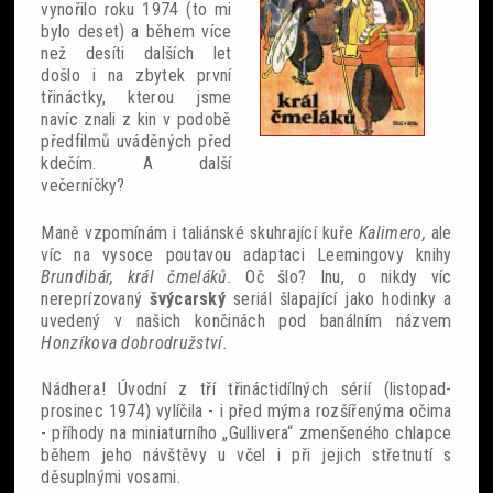
vynořilo roku 1974 (to mi
bylo deset) a během více
než desíti dalších let
došlo i na zbytek první
třináctky, kterou jsme
navíc znali z kin v podobě
předfilmů uváděných před
kdečím. A další
večerníčky?
Maně vzpomínám i taliánské skuhrající kuře
Kalimero,
ale
víc na vysoce poutavou adaptaci Leemingovy knihy
Brundibár, král čmeláků.
Oč šlo? Inu, o nikdy víc
nereprízovaný
švýcarský
seriál šlapající jako hodinky a
uvedený v našich končinách pod banálním názvem
Honzíkova dobrodružství.
Nádhera! Úvodní z tří třináctidílných sérií (listopad-
prosinec 1974) vylíčila - i před mýma rozšířenýma očima
- příhody na miniaturního „Gullivera“ zmenšeného chlapce
během jeho návštěvy u včel i při jejich střetnutí s
děsuplnými vosami.