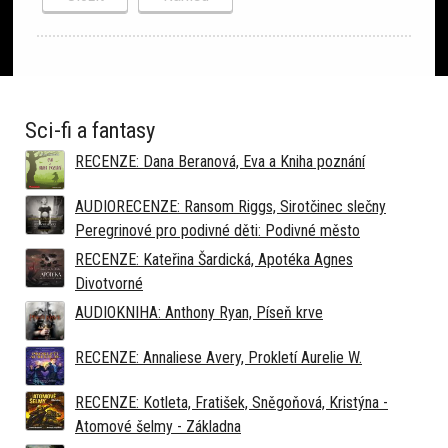
Sci-fi a fantasy
RECENZE: Dana Beranová, Eva a Kniha poznání
AUDIORECENZE: Ransom Riggs, Sirotčinec slečny
Peregrinové pro podivné děti: Podivné město
RECENZE: Kateřina Šardická, Apotéka Agnes
Divotvorné
AUDIOKNIHA: Anthony Ryan, Píseň krve
RECENZE: Annaliese Avery, Prokletí Aurelie W.
RECENZE: Kotleta, Fratišek, Sněgoňová, Kristýna -
Atomové šelmy - Základna