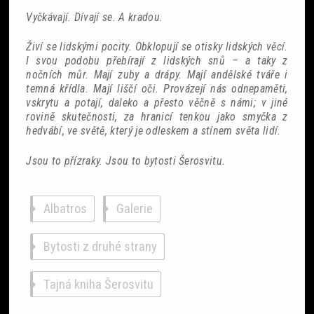
Vyčkávají. Dívají se. A kradou.
Sobotní srdcovky
Živí se lidskými pocity. Obklopují se otisky lidských věcí.
I svou podobu přebírají z lidských snů – a taky z
nočních můr. Mají zuby a drápy. Mají andělské tváře i
temná křídla. Mají liščí oči. Provázejí nás odnepaměti,
vskrytu a potají, daleko a přesto věčně s námi; v jiné
rovině skutečnosti, za hranicí tenkou jako smyčka z
Povídky
hedvábí, ve světě, který je odleskem a stínem světa lidí.
Blackout
Jsou to přízraky. Jsou to bytosti Šerosvitu.
Albatros
Galerie
Bytosti z druhé strany
Tajná kniha Šerosvitu