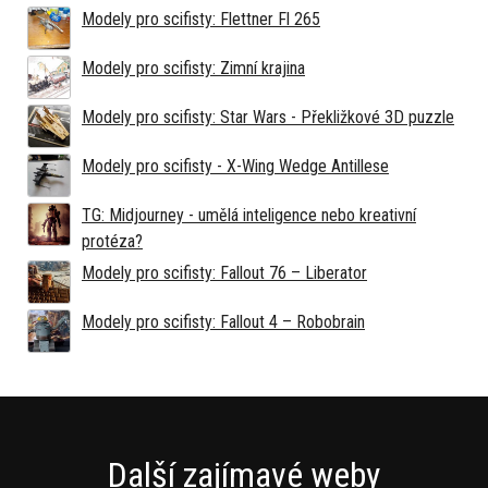
Modely pro scifisty: Flettner Fl 265
Modely pro scifisty: Zimní krajina
Modely pro scifisty: Star Wars - Překližkové 3D puzzle
Modely pro scifisty - X-Wing Wedge Antillese
TG: Midjourney - umělá inteligence nebo kreativní
protéza?
Modely pro scifisty: Fallout 76 –⁠ Liberator
Modely pro scifisty: Fallout 4 –⁠ Robobrain
Další zajímavé weby