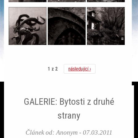
Ze světa
Čteme si
SF akce
1 z 2
následující ›
Galerie
Lidé
GALERIE: Bytosti z druhé
Sloupek
strany
Ankety
Článek od:
Anonym
-
07.03.2011
Nedělník