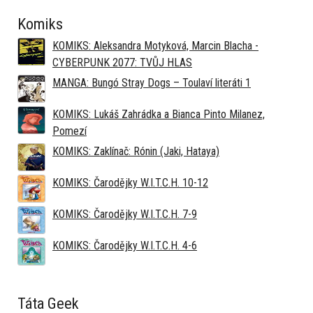
Komiks
KOMIKS: Aleksandra Motyková, Marcin Blacha -
CYBERPUNK 2077: TVŮJ HLAS
MANGA: Bungó Stray Dogs – Toulaví literáti 1
KOMIKS: Lukáš Zahrádka a Bianca Pinto Milanez,
Pomezí
KOMIKS: Zaklínač: Rónin (Jaki, Hataya)
KOMIKS: Čarodějky W.I.T.C.H. 10-12
KOMIKS: Čarodějky W.I.T.C.H. 7-9
KOMIKS: Čarodějky W.I.T.C.H. 4-6
Táta Geek